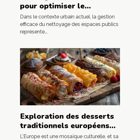
pour optimiser le
nettoyage dans les
Dans le contexte urbain actuel, la gestion
espaces publics
efficace du nettoyage des espaces publics
représente...
Exploration des desserts
traditionnels européens
inspirés par le Trdelnik
L'Europe est une mosaïque culturelle, et sa