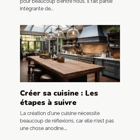
amateurs de café
pour beaucoup d'entre nous. Il fait partie
intégrante de...
Créer sa cuisine : Les
étapes à suivre
La création d'une cuisine nécessite
beaucoup de réflexions, car elle n'est pas
une chose anodine....