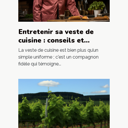
Entretenir sa veste de
cuisine : conseils et
astuces pour une
La veste de cuisine est bien plus qu’un
durabilité maximale
simple uniforme ; c'est un compagnon
fidèle qui témoigne...