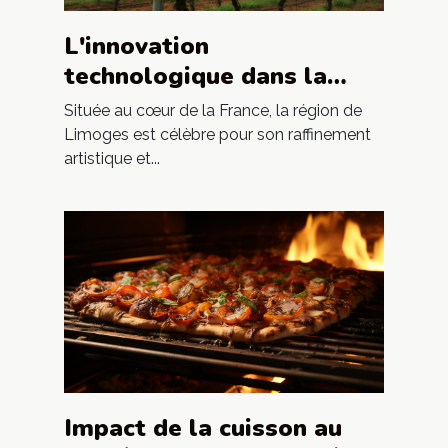
L'innovation
technologique dans la
production de vins et
Située au cœur de la France, la région de
champagnes près de
Limoges est célèbre pour son raffinement
artistique et...
Limoges
Impact de la cuisson au