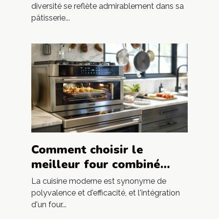
diversité se reflète admirablement dans sa
pâtisserie...
Comment choisir le
meilleur four combiné
vapeur pour votre cuisine
La cuisine moderne est synonyme de
polyvalence et d'efficacité, et l'intégration
d'un four...