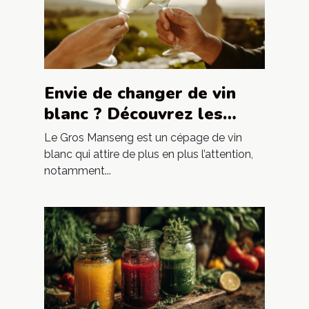
Envie de changer de vin
blanc ? Découvrez les
Gros Manseng du Château
Le Gros Manseng est un cépage de vin
Labastide Orliac !
blanc qui attire de plus en plus l’attention,
notamment...