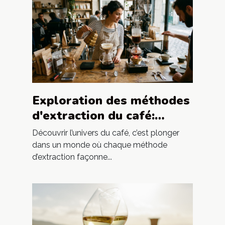
Exploration des méthodes
d'extraction du café:
Impact sur l'arôme
Découvrir l’univers du café, c’est plonger
dans un monde où chaque méthode
d’extraction façonne...