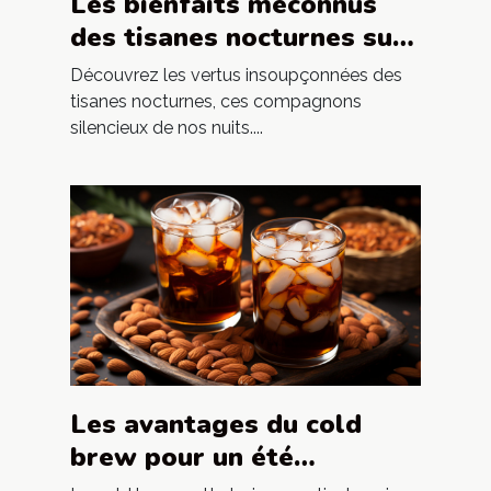
Les bienfaits méconnus
des tisanes nocturnes sur
le sommeil
Découvrez les vertus insoupçonnées des
tisanes nocturnes, ces compagnons
silencieux de nos nuits....
Les avantages du cold
brew pour un été
rafraîchissant et tendance