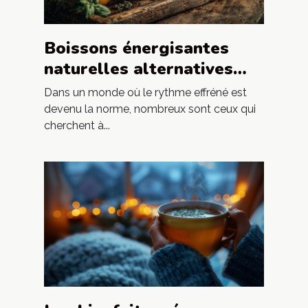
Boissons énergisantes
naturelles alternatives
saines pour booster votre
Dans un monde où le rythme effréné est
journée
devenu la norme, nombreux sont ceux qui
cherchent à...