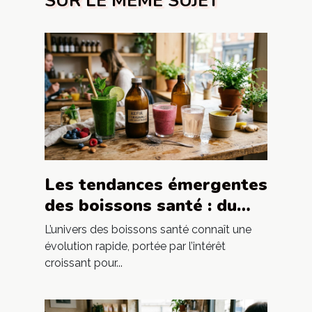
SUR LE MÊME SUJET
Les tendances émergentes
des boissons santé : du
smoothie au kéfir
L’univers des boissons santé connaît une
évolution rapide, portée par l’intérêt
croissant pour...